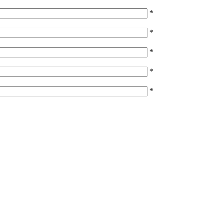
*
*
*
*
*