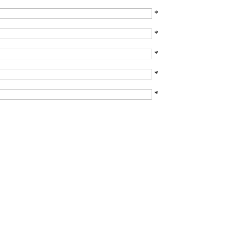
*
*
*
*
*