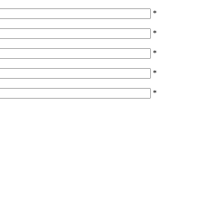
*
*
*
*
*