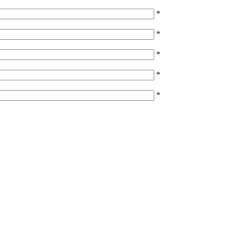
*
*
*
*
*