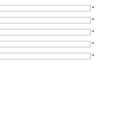
*
*
*
*
*