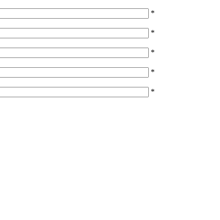
*
*
*
*
*