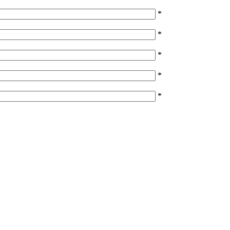
*
*
*
*
*