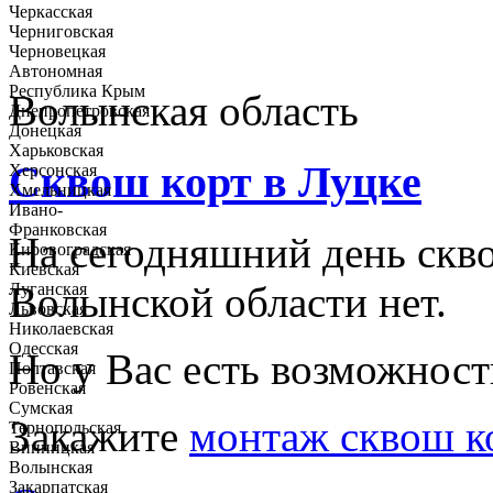
Черкасская
Черниговская
Черновецкая
Автономная
Республика Крым
Волынская область
Днепропетровская
Донецкая
Харьковская
Сквош корт в Луцке
Херсонская
Хмельницкая
Ивано-
Франковская
На сегодняшний день скво
Кировоградская
Киевская
Волынской области нет.
Луганская
Львовская
Николаевская
Одесская
Но у Вас есть возможност
Полтавская
Ровенская
Сумская
Закажите
монтаж сквош к
Тернопольская
Винницкая
Волынская
Закарпатская