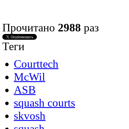
Прочитано
2988
раз
Теги
Courttech
McWil
ASB
squash courts
skvosh
squash